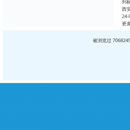
列
西
24-
更
被浏览过 7068