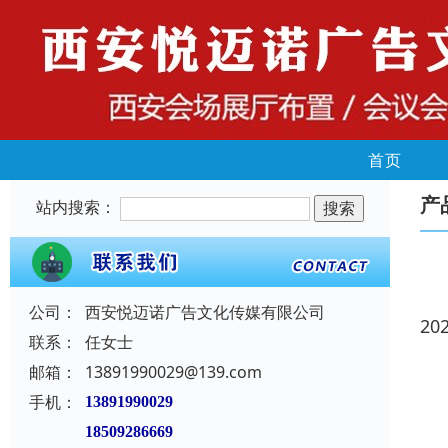
首页
产
站内搜索：
公司：
西安悦迈诺广告文化传媒有限公司
20
联系：
任女士
邮箱：
13891990029@139.com
手机：
13891990029
18509286669