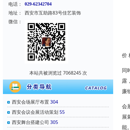
电话：
029-62342704
地址：
西安市互助路83号佳艺装饰
微信：
价
同
本站共被浏览过 7068245 次
露
廉
西安会场展厅布置
304
会
西安会议会展活动策划
55
展
西安舞台搭建公司
305
能