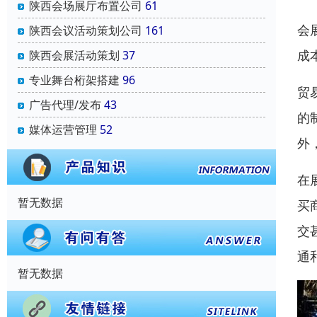
陕西会场展厅布置公司
61
会
陕西会议活动策划公司
161
成
陕西会展活动策划
37
专业舞台桁架搭建
96
贸
广告代理/发布
43
的
媒体运营管理
52
外
在
暂无数据
买
交
通
暂无数据