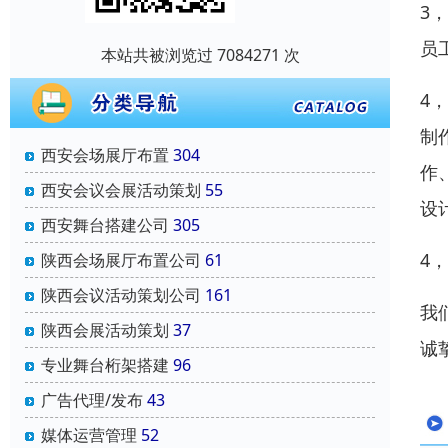
3
员
本站共被浏览过 7084271 次
4
制
西安会场展厅布置
304
作
西安会议会展活动策划
55
设
西安舞台搭建公司
305
4
陕西会场展厅布置公司
61
陕西会议活动策划公司
161
我
陕西会展活动策划
37
诚
专业舞台桁架搭建
96
广告代理/发布
43
媒体运营管理
52