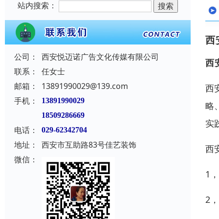
站内搜索：
西
公司：
西安悦迈诺广告文化传媒有限公司
西
联系：
任女士
邮箱：
13891990029@139.com
西
手机：
13891990029
略
18509286669
实
电话：
029-62342704
地址：
西安市互助路83号佳艺装饰
西
微信：
1
2