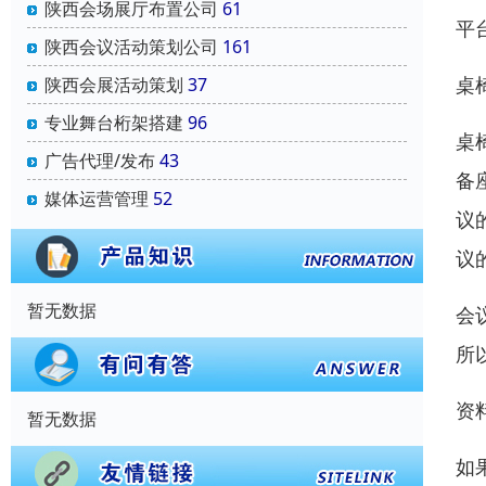
陕西会场展厅布置公司
61
平
陕西会议活动策划公司
161
桌
陕西会展活动策划
37
专业舞台桁架搭建
96
桌
广告代理/发布
43
备
媒体运营管理
52
议
议
暂无数据
会
所
资
暂无数据
如