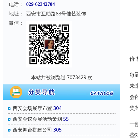
电话：
029-62342704
地址：
西安市互助路83号佳艺装饰
微信：
价
每
本站共被浏览过 7073429 次
未
会
奖
西安会场展厅布置
304
西安会议会展活动策划
55
一
西安舞台搭建公司
305
些