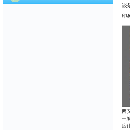
谈
印
西
一
度