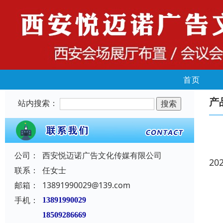
首页
产
站内搜索：
公司：
西安悦迈诺广告文化传媒有限公司
20
联系：
任女士
邮箱：
13891990029@139.com
手机：
13891990029
18509286669