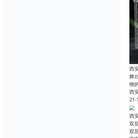
西
舞
物
西
21-
西
双
双