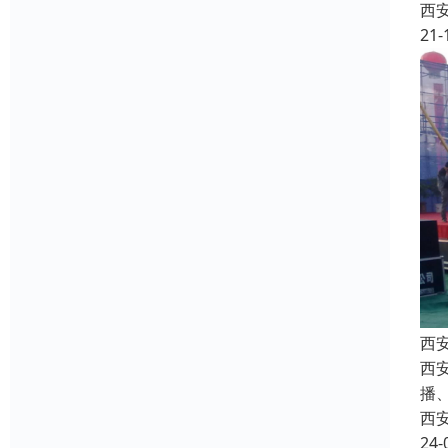
西
21-
西
西安
播
西
24-