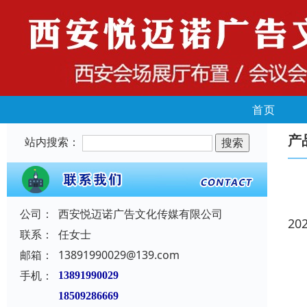
首页
产
站内搜索：
公司：
西安悦迈诺广告文化传媒有限公司
20
联系：
任女士
邮箱：
13891990029@139.com
手机：
13891990029
18509286669