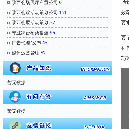
场
陕西会场展厅布置公司
61
效
陕西会议活动策划公司
161
要
陕西会展活动策划
37
专业舞台桁架搭建
96
要
广告代理/发布
43
礼
媒体运营管理
52
巧
暂无数据
暂无数据