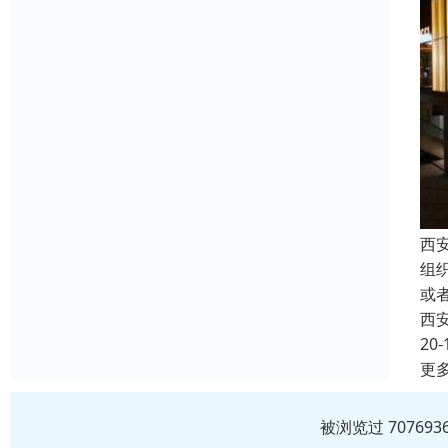
西
组
或
西
20-
更
被浏览过 7076