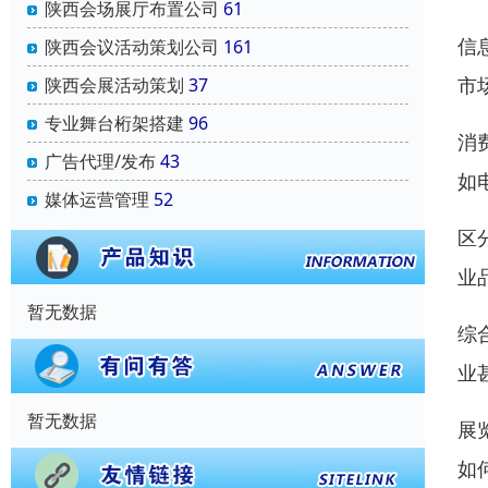
陕西会场展厅布置公司
61
信
陕西会议活动策划公司
161
市
陕西会展活动策划
37
专业舞台桁架搭建
96
消
广告代理/发布
43
如
媒体运营管理
52
区
业
暂无数据
综
业
暂无数据
展
如