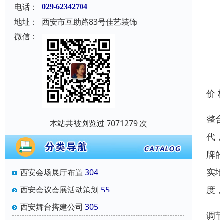
电话：
029-62342704
地址：
西安市互助路83号佳艺装饰
微信：
价
整
本站共被浏览过 7071279 次
代
牌
实
西安会场展厅布置
304
度
西安会议会展活动策划
55
西安舞台搭建公司
305
调