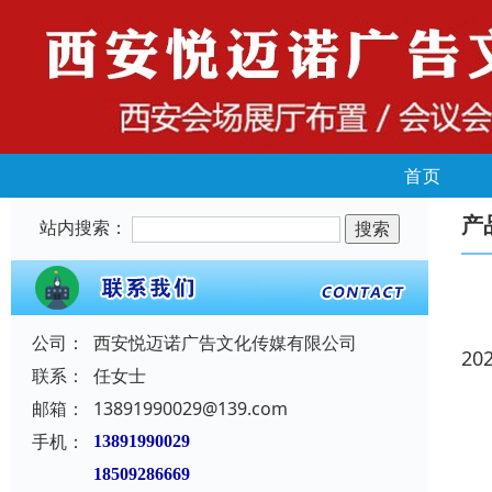
首页
产
站内搜索：
公司：
西安悦迈诺广告文化传媒有限公司
20
联系：
任女士
邮箱：
13891990029@139.com
手机：
13891990029
18509286669