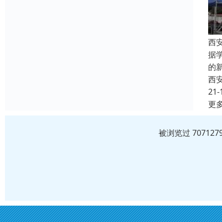
西
据
的
西
21-
更
被浏览过 7071